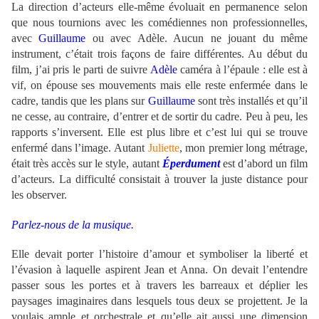
La direction d’acteurs elle-même évoluait en permanence selon
que nous tournions avec les comédiennes non professionnelles,
avec
Guillaume
ou avec Adèle. Aucun ne jouant du même
instrument, c’était trois façons de faire différentes. Au début du
film, j’ai pris le parti de suivre
Adèle
caméra à l’épaule : elle est à
vif, on épouse ses mouvements mais elle reste enfermée dans le
cadre, tandis que les plans sur
Guillaume
sont très installés et qu’il
ne cesse, au contraire, d’entrer et de sortir du cadre. Peu à peu, les
rapports s’inversent. Elle est plus libre et c’est lui qui se trouve
enfermé dans l’image. Autant
Juliette
, mon premier long métrage,
était très accès sur le style, autant
Éperdument
est d’abord un film
d’acteurs. La difficulté consistait à trouver la juste distance pour
les observer.
Parlez-nous de la musique.
Elle devait porter l’histoire d’amour et symboliser la liberté et
l’évasion à laquelle aspirent Jean et Anna. On devait l’entendre
passer sous les portes et à travers les barreaux et déplier les
paysages imaginaires dans lesquels tous deux se projettent. Je la
voulais ample et orchestrale et qu’elle ait aussi une dimension