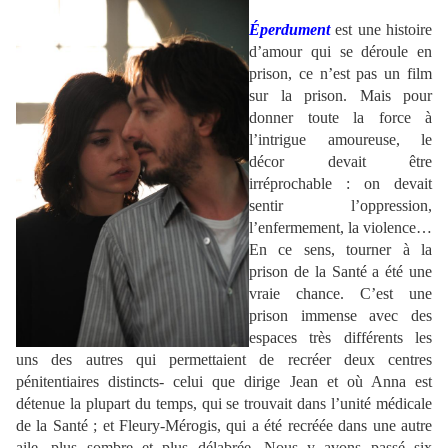
.
Éperdument
est une histoire
d’amour qui se déroule en
prison, ce n’est pas un film
sur la prison. Mais pour
donner toute la force à
l’intrigue amoureuse, le
décor devait être
irréprochable : on devait
sentir l’oppression,
l’enfermement, la violence…
En ce sens, tourner à la
prison de la Santé a été une
vraie chance. C’est une
prison immense avec des
espaces très différents les
uns des autres qui permettaient de recréer deux centres
pénitentiaires distincts- celui que dirige Jean et où Anna est
détenue la plupart du temps, qui se trouvait dans l’unité médicale
de la Santé ; et Fleury-Mérogis, qui a été recréée dans une autre
aile, plus sombre et plus délabrée. Nous y avons passé six