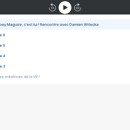
bey Maguire, c'est lui ! Rencontre avec Damien Witecka
e 6
e 5
e 4
e 3
s créatrices de la VF !
e 2
e 1
e Mektoub My Love arrive enfin ! Rencontre avec Shaïn Boumedine et Sal
i : après Toni en famille
elle réalise le bouleversant Dites lui que je l'aime