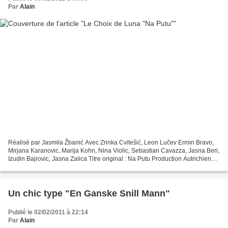
Par
Alain
Réalisé par Jasmila Žbanić Avec Zrinka Cvitešić, Leon Lučev Ermin Bravo,
Mirjana Karanovic, Marija Kohn, Nina Violic, Sebastian Cavazza, Jasna Beri,
Izudin Bajrovic, Jasna Zalica Titre original : Na Putu Production Autrichienne,
Bosniaque, Croate, Allemande...
Un chic type "En Ganske Snill Mann"
Publié le 02/02/2011 à 22:14
Par
Alain