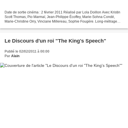
Date de sortie cinéma : 2 février 2011 Réalisé par Lola Doillon Avec Kristin
Scott Thomas, Pio Marmaï, Jean-Philippe Écoffey, Marie-Sohna Condé,
Marie-Christine Orry, Vinciane Millereau, Sophie Fougère. Long-métrage
français Genre Drame Kristin Scott...
Le Discours d'un roi "The King's Speech"
Publié le 02/02/2011 à 00:00
Par
Alain