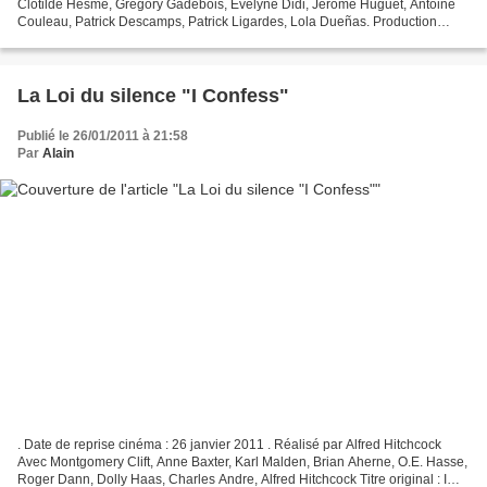
Clotilde Hesme, Grégory Gadebois, Evelyne Didi, Jérôme Huguet, Antoine
Couleau, Patrick Descamps, Patrick Ligardes, Lola Dueñas. Production
Française. Genre Drame, Romance Prix Michel...
La Loi du silence "I Confess"
Publié le 26/01/2011 à 21:58
Par
Alain
. Date de reprise cinéma : 26 janvier 2011 . Réalisé par Alfred Hitchcock
Avec Montgomery Clift, Anne Baxter, Karl Malden, Brian Aherne, O.E. Hasse,
Roger Dann, Dolly Haas, Charles Andre, Alfred Hitchcock Titre original : I