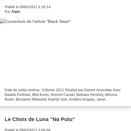
Publié le 09/02/2011 à 18:14
Par
Alain
Date de sortie cinéma : 9 février 2011 Réalisé par Darren Aronofsky Avec
Natalie Portman, Mila Kunis, Vincent Cassel, Barbara Hershey, Winona
Ryder, Benjamin Millepied, Ksenia Solo, Kristina Anapau, Janet
Montgomery, Sebastian Stan Long-métrage américain...
Le Choix de Luna "Na Putu"
Publié le 09/02/2011 à 00:00