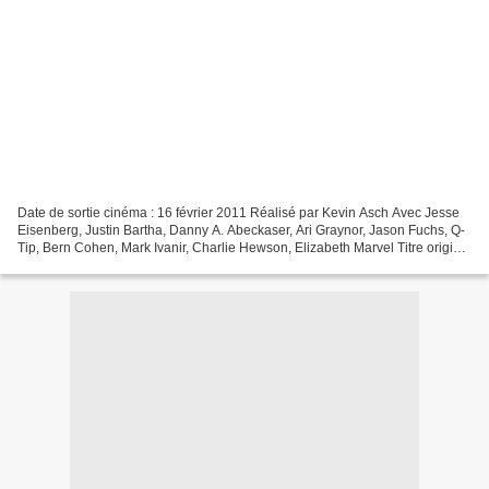
Date de sortie cinéma : 16 février 2011 Réalisé par Kevin Asch Avec Jesse
Eisenberg, Justin Bartha, Danny A. Abeckaser, Ari Graynor, Jason Fuchs, Q-
Tip, Bern Cohen, Mark Ivanir, Charlie Hewson, Elizabeth Marvel Titre original
: Holy Rollers Long-métrage...