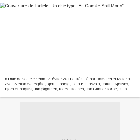
a Date de sortie cinéma : 2 février 2011 a Réalisé par Hans Petter Moland
Avec Stellan Skarsgård, Bjorn Floberg, Gard B. Eidsvold, Jorunn Kjellsby,
Bjorn Sundquist, Jon Øigarden, Kjersti Holmen, Jan Gunnar Røise, Julia
Bache-Wiig Titre original : En Ganske...