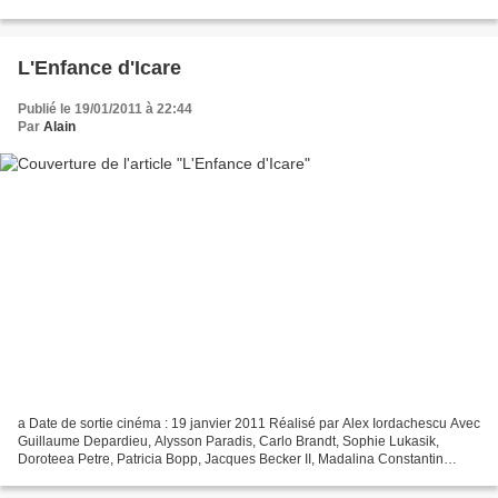
Confess Long-métrage américain...
L'Enfance d'Icare
Publié le 19/01/2011 à 22:44
Par
Alain
a Date de sortie cinéma : 19 janvier 2011 Réalisé par Alex Iordachescu Avec
Guillaume Depardieu, Alysson Paradis, Carlo Brandt, Sophie Lukasik,
Doroteea Petre, Patricia Bopp, Jacques Becker II, Madalina Constantin
Long-métrage suisse , roumain , français...